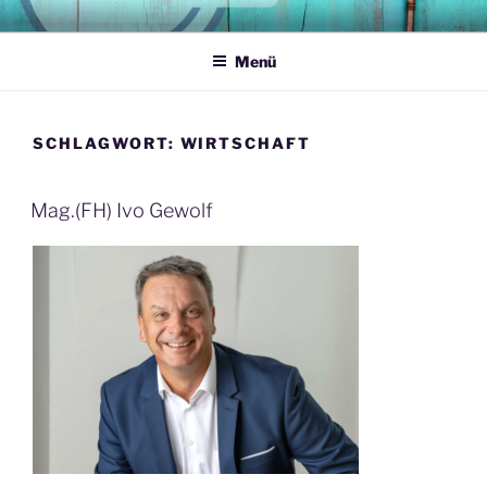
Zum
MEDIATIONSPLATTFORM
Ihre Konflikte möchten wir haben
Inhalt
Menü
springen
SCHLAGWORT:
WIRTSCHAFT
Mag.(FH) Ivo Gewolf