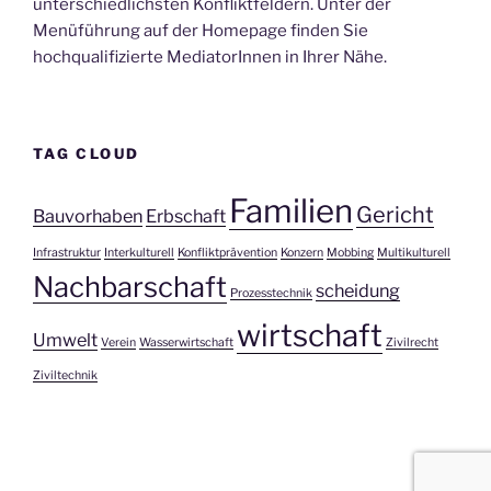
unterschiedlichsten Konfliktfeldern. Unter der
Menüführung auf der Homepage finden Sie
hochqualifizierte MediatorInnen in Ihrer Nähe.
TAG CLOUD
Familien
Gericht
Bauvorhaben
Erbschaft
Infrastruktur
Interkulturell
Konfliktprävention
Konzern
Mobbing
Multikulturell
Nachbarschaft
scheidung
Prozesstechnik
wirtschaft
Umwelt
Verein
Wasserwirtschaft
Zivilrecht
Ziviltechnik