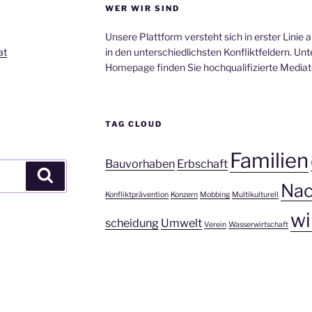
WER WIR SIND
Unsere Plattform versteht sich in erster Linie
at
in den unterschiedlichsten Konfliktfeldern. Un
Homepage finden Sie hochqualifizierte Mediato
TAG CLOUD
Familien
Bauvorhaben
Erbschaft
Suchen
Nac
Konfliktprävention
Konzern
Mobbing
Multikulturell
wi
scheidung
Umwelt
Verein
Wasserwirtschaft