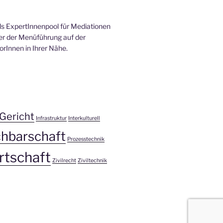
 als ExpertInnenpool für Mediationen
ter der Menüführung auf der
rInnen in Ihrer Nähe.
Gericht
Infrastruktur
Interkulturell
hbarschaft
Prozesstechnik
rtschaft
Zivilrecht
Ziviltechnik