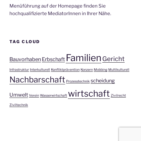
Menüführung auf der Homepage finden Sie
hochqualifizierte MediatorInnen in Ihrer Nähe.
TAG CLOUD
Familien
Gericht
Bauvorhaben
Erbschaft
Infrastruktur
Interkulturell
Konfliktprävention
Konzern
Mobbing
Multikulturell
Nachbarschaft
scheidung
Prozesstechnik
wirtschaft
Umwelt
Verein
Wasserwirtschaft
Zivilrecht
Ziviltechnik