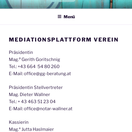
Zum
MEDIATIONSPLATTFORM
Ihre Konflikte möchten wir haben
Inhalt
Menü
springen
MEDIATIONSPLATTFORM VEREIN
Präsidentin
a
Mag.
Gerith Goritschnig
Tel.: +43 664 54 80 260
E-Mail: office@gg-beratung.at
Präsidentin Stellvertreter
Mag. Dieter Wallner
Tel.: + 43 463 51 23 04
E-Mail: office@notar-wallner.at
Kassierin
Mag.ª Jutta Haslmaier