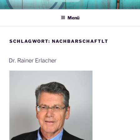
Zum
MEDIATIONSPLATTFORM
Ihre Konflikte möchten wir haben
Inhalt
Menü
springen
SCHLAGWORT:
NACHBARSCHAFTLT
Dr. Rainer Erlacher